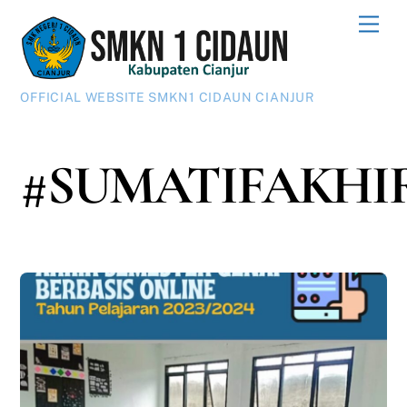
Skip
Men
to
content
OFFICIAL WEBSITE SMKN1 CIDAUN CIANJUR
#SUMATIFAKHI