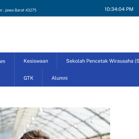
10:34:05 PM
r , Jawa Barat 43275
Kesiswaan
Sekolah Pencetak Wirausaha (
um
GTK
Alumni