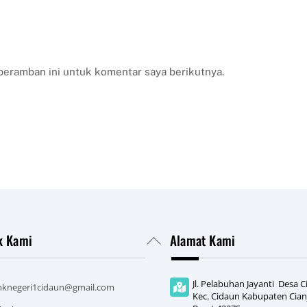
peramban ini untuk komentar saya berikutnya.
k Kami
Alamat Kami
Back
To
Top
Jl. Pelabuhan Jayanti Desa 
knegeri1cidaun@gmail.com
Kec. Cidaun Kabupaten Cianj