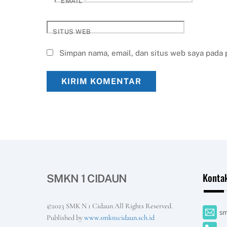
EMAIL
*
SITUS WEB
Simpan nama, email, dan situs web saya pada 
Konta
SMKN 1 CIDAUN
©2023 SMK N 1 Cidaun All Rights Reserved.
sm
Published by
www.smkn1cidaun.sch.id