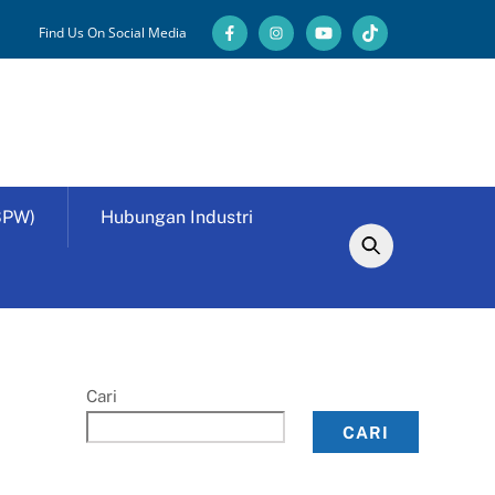
Find Us On Social Media
SPW)
Hubungan Industri
Cari
CARI