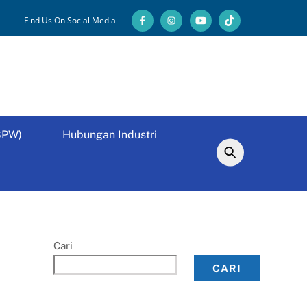
Find Us On Social Media
SPW)
Hubungan Industri
Cari
CARI