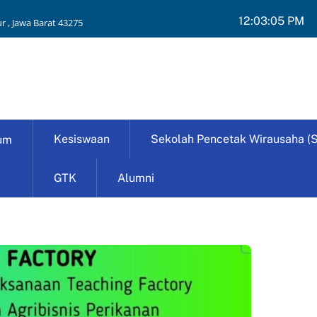
12:03:06 PM
r , Jawa Barat 43275
Kesiswaan
Sekolah Pencetak Wirausaha (
um
GTK
Alumni