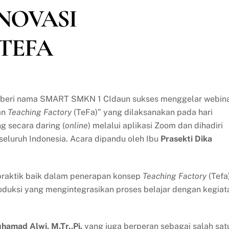
NOVASI
TEFA
diberi nama SMART SMKN 1 CIdaun sukses menggelar webin
an
Teaching Factory
(TeFa)” yang dilaksanakan pada hari
g secara daring (
online
) melalui aplikasi Zoom dan dihadiri
seluruh Indonesia. Acara dipandu oleh Ibu
Prasekti Dika
praktik baik dalam penerapan konsep
Teaching Factory
(Tefa
oduksi yang mengintegrasikan proses belajar dengan kegiat
hamad Alwi, M.Tr.,Pi.
yang juga berperan sebagai salah sat