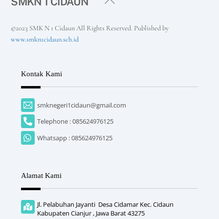
SMKN 1 CIDAUN
To
Top
©2023 SMK N 1 Cidaun All Rights Reserved. Published by
www.smkn1cidaun.sch.id
Kontak Kami
smknegeri1cidaun@gmail.com
Telephone : 085624976125
Whatsapp : 085624976125
Alamat Kami
Jl. Pelabuhan Jayanti Desa Cidamar Kec. Cidaun
Kabupaten Cianjur , Jawa Barat 43275