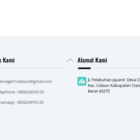
k Kami
Alamat Kami
Back
To
Top
Jl. Pelabuhan Jayanti Desa 
knegeri1cidaun@gmail.com
Kec. Cidaun Kabupaten Cianj
Barat 43275
lephone : 085624976125
atsapp : 085624976125