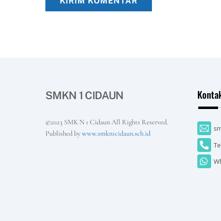
Konta
SMKN 1 CIDAUN
©2023 SMK N 1 Cidaun All Rights Reserved.
sm
Published by
www.smkn1cidaun.sch.id
Te
Wh