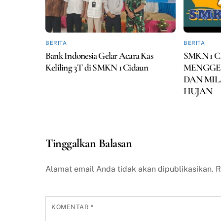
BERITA
BERITA
Bank Indonesia Gelar Acara Kas
SMKN 1 
Keliling 3T di SMKN 1 Cidaun
MENGGEL
DAN MIL
HUJAN
Tinggalkan Balasan
Alamat email Anda tidak akan dipublikasikan.
R
KOMENTAR
*