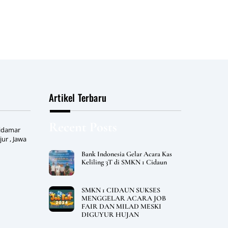
Artikel Terbaru
Recent Posts
Cidamar
ur , Jawa
Bank Indonesia Gelar Acara Kas
Keliling 3T di SMKN 1 Cidaun
SMKN 1 CIDAUN SUKSES
MENGGELAR ACARA JOB
FAIR DAN MILAD MESKI
DIGUYUR HUJAN