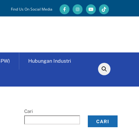
Find Us On Social Media
SPW)
Hubungan Industri
Cari
CARI