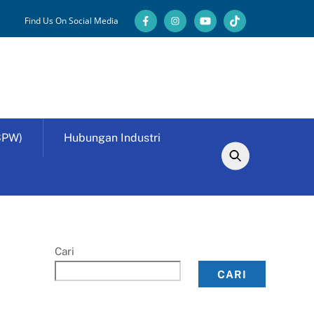
Find Us On Social Media
SPW)
Hubungan Industri
Cari
CARI