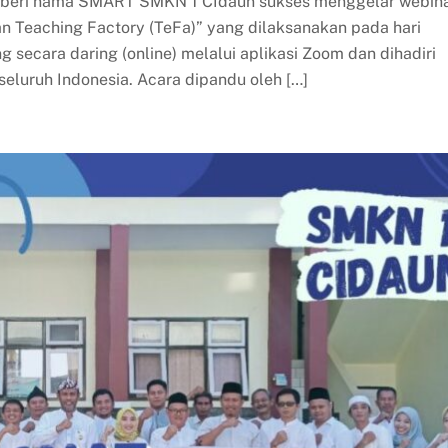
diberi nama SMART SMKN 1 CIdaun sukses menggelar webin
n Teaching Factory (TeFa)” yang dilaksanakan pada hari
 secara daring (online) melalui aplikasi Zoom dan dihadiri
seluruh Indonesia. Acara dipandu oleh […]