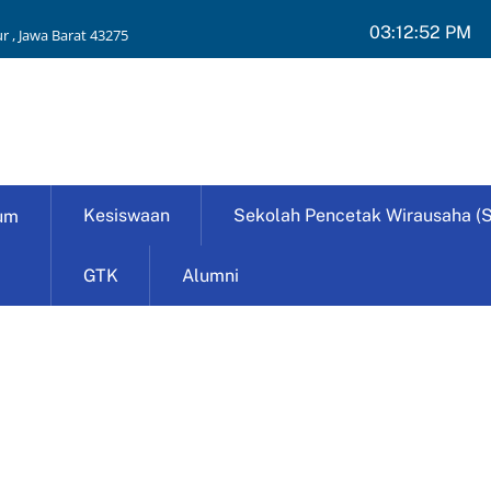
03:12:54 PM
r , Jawa Barat 43275
Kesiswaan
Sekolah Pencetak Wirausaha (
um
GTK
Alumni