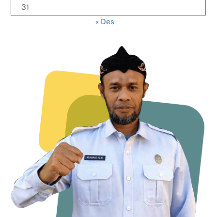
31
« Des