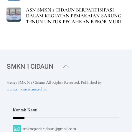
ASN SMKN 1 CIDAUN BERPARTISIPASI
DALAM KEGIATAN PEMAKAIAN SARUNG
TENUN UNTUK PECAHKAN REKOR MURI
Back
SMKN 1 CIDAUN
To
Top
©2023 SMK N 1 Cidaun All Rights Reserved. Published by
www.smkn1cidaun.sch.id
Kontak Kami
smknegeri1cidaun@gmail.com