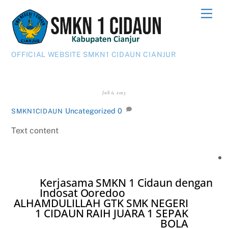
Skip
Men
to
content
OFFICIAL WEBSITE SMKN1 CIDAUN CIANJUR
Juli 6, 2023
Uncategorized
0
SMKN1CIDAUN
Text content
Kerjasama SMKN 1 Cidaun dengan
Indosat Ooredoo
ALHAMDULILLAH GTK SMK NEGERI
1 CIDAUN RAIH JUARA 1 SEPAK
BOLA